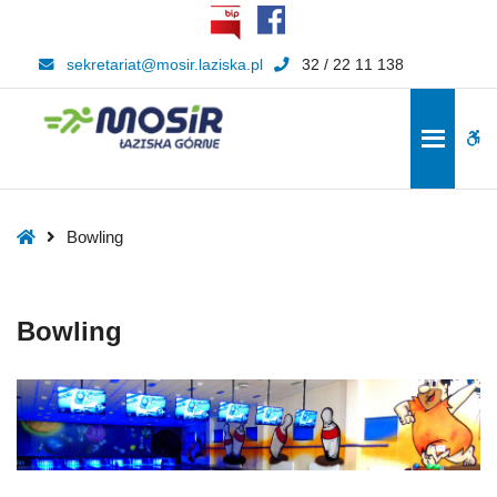
–
Bowling
sekretariat@mosir.laziska.pl
32 / 22 11 138
W
bu
Home
Bowling
Bowling