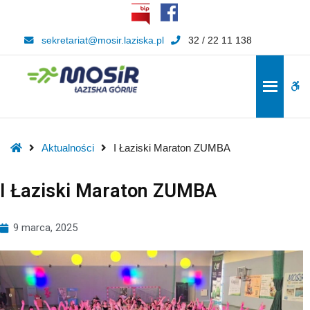
–
I
sekretariat@mosir.laziska.pl
32 / 22 11 138
Łaziski
Maraton
ZUMBA
W
bu
Home
Aktualności
I Łaziski Maraton ZUMBA
I Łaziski Maraton ZUMBA
9 marca, 2025