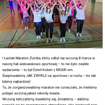
I Łaziski Maraton Zumba,
który odbył się wczoraj 8 marca w
naszej hali widowiskowo-sportowej – to nie było zwykłe
wydarzenie – to był Dzień Kobiet z MOSiR-em.
Świętowaliśmy JAK ZWYKLE na sportowo i w ruchu – bo tak
lubimy najbardziej
!
To, że zorganizowaliśmy maraton nie oznaczało, że mieliśmy
pobijać wczoraj jakieś rekordy świata.
Wczoraj tańczyliśmy, bawiliśmy się, śmialiśmy – daliśmy
ponieść się tej energetycznej atmosferze, jaką zgotowali nasi